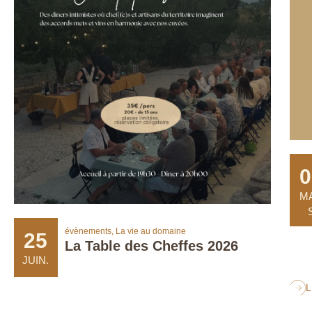
0
M
évènements
,
La vie au domaine
25
La Table des Cheffes 2026
JUIN.
L