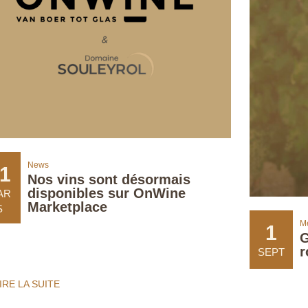
News
1
Nos vins sont désormais
disponibles sur OnWine
AR
Marketplace
S
Mé
1
G
r
SEPT
IRE LA SUITE