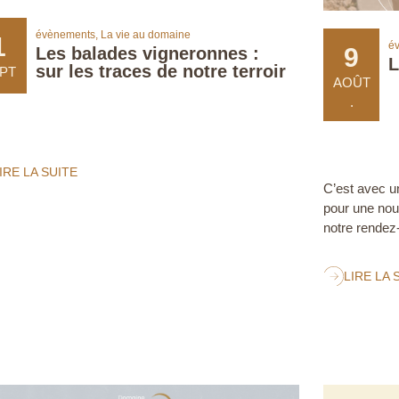
évènements
,
La vie au domaine
1
é
9
Les balades vigneronnes :
L
sur les traces de notre terroir
PT
AOÛT
.
IRE LA SUITE
C’est avec u
pour une nou
notre rendez
LIRE LA 